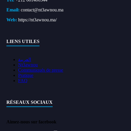
Email:
contact@nt3awnou.ma
Web:
https://nt3awnou.ma/
LIENS UTILES
العربية
Nt3awnou
Communiqués de presse
Pratique
FAQ
RÉSEAUX SOCIAUX
Aimez-nous sur facebook