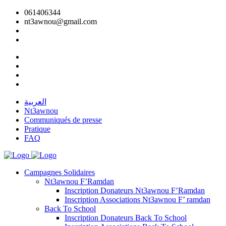
061406344
nt3awnou@gmail.com
العربية
Nt3awnou
Communiqués de presse
Pratique
FAQ
Campagnes Solidaires
Nt3awnou F’Ramdan
Inscription Donateurs Nt3awnou F’Ramdan
Inscription Associations Nt3awnou F’ ramdan
Back To School
Inscription Donateurs Back To School