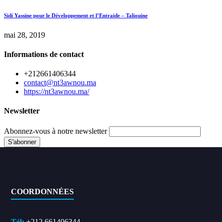
Sidi Yassine pour le Développement et l’Entraide – Taliouine
mai 28, 2019
Informations de contact
+212661406344
contact@nt3awnou.ma
https://nt3awnou.ma/
Newsletter
Abonnez-vous à notre newsletter
COORDONNÉES
Tél:
+212 661406344