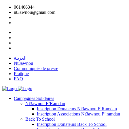
061406344
nt3awnou@gmail.com
العربية
Nt3awnou
Communiqués de presse
Pratique
FAQ
Campagnes Solidaires
Nt3awnou F’Ramdan
Inscription Donateurs Nt3awnou F’Ramdan
Inscription Associations Nt3awnou F’ ramdan
Back To School
Inscription Donateurs Back To School