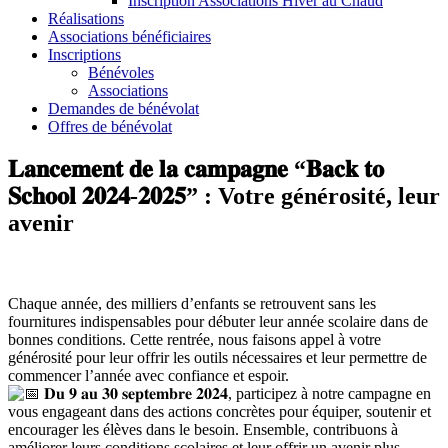
Inscription Associations Hiver au Chaud
Réalisations
Associations bénéficiaires
Inscriptions
Bénévoles
Associations
Demandes de bénévolat
Offres de bénévolat
𝐋𝐚𝐧𝐜𝐞𝐦𝐞𝐧𝐭 𝐝𝐞 𝐥𝐚 𝐜𝐚𝐦𝐩𝐚𝐠𝐧𝐞 “𝐁𝐚𝐜𝐤 𝐭𝐨
𝐒𝐜𝐡𝐨𝐨𝐥 𝟐𝟎𝟐𝟒-𝟐𝟎𝟐𝟓” : Votre générosité, leur
avenir
Chaque année, des milliers d’enfants se retrouvent sans les
fournitures indispensables pour débuter leur année scolaire dans de
bonnes conditions. Cette rentrée, nous faisons appel à votre
générosité pour leur offrir les outils nécessaires et leur permettre de
commencer l’année avec confiance et espoir.
𝐃𝐮 𝟗 𝐚𝐮 𝟑𝟎 𝐬𝐞𝐩𝐭𝐞𝐦𝐛𝐫𝐞 𝟐𝟎𝟐𝟒, participez à notre campagne en
vous engageant dans des actions concrètes pour équiper, soutenir et
encourager les élèves dans le besoin. Ensemble, contribuons à
améliorer leurs conditions scolaires et leur offrir un avenir plus