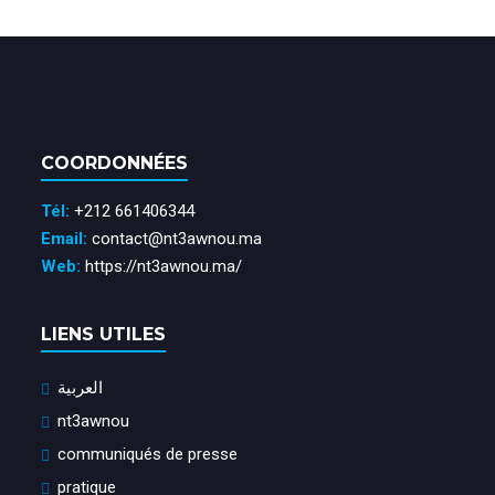
COORDONNÉES
Tél:
+212 661406344
Email:
contact@nt3awnou.ma
Web:
https://nt3awnou.ma/
LIENS UTILES
العربية
nt3awnou
communiqués de presse
pratique