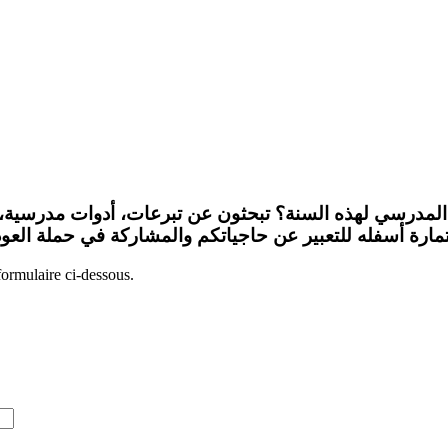
لمدرسي لهذه السنة؟ تبحثون عن تبرعات، أدوات مدرسية، أ
ارة أسفله للتعبير عن حاجياتكم والمشاركة في حملة العو
formulaire ci-dessous.