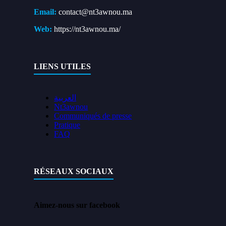
Email:
contact@nt3awnou.ma
Web:
https://nt3awnou.ma/
LIENS UTILES
العربية
Nt3awnou
Communiqués de presse
Pratique
FAQ
RÉSEAUX SOCIAUX
Aimez-nous sur facebook