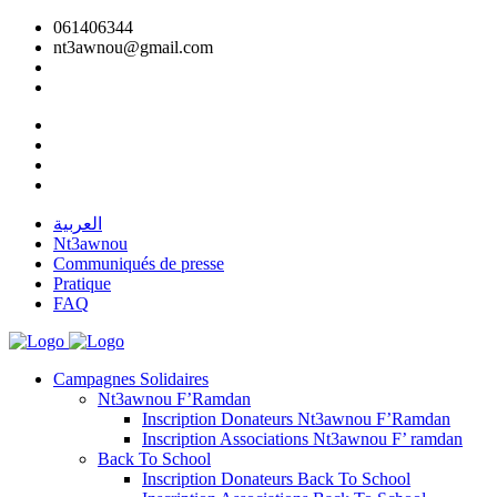
061406344
nt3awnou@gmail.com
العربية
Nt3awnou
Communiqués de presse
Pratique
FAQ
Campagnes Solidaires
Nt3awnou F’Ramdan
Inscription Donateurs Nt3awnou F’Ramdan
Inscription Associations Nt3awnou F’ ramdan
Back To School
Inscription Donateurs Back To School