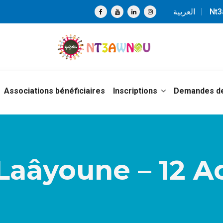
العربية
Nt
Associations bénéficiaires
Inscriptions
Demandes de
Laâyoune – 12 A