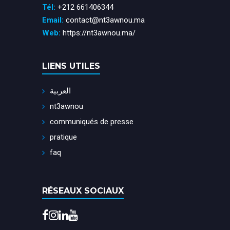
Tél:
+212 661406344
Email:
contact@nt3awnou.ma
Web:
https://nt3awnou.ma/
LIENS UTILES
العربية
nt3awnou
communiqués de presse
pratique
faq
RÉSEAUX SOCIAUX