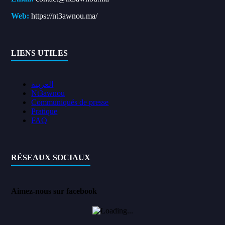
Web:
https://nt3awnou.ma/
LIENS UTILES
العربية
Nt3awnou
Communiqués de presse
Pratique
FAQ
RÉSEAUX SOCIAUX
Aimez-nous sur facebook