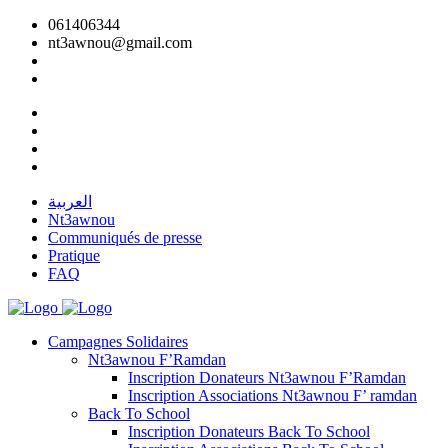
061406344
nt3awnou@gmail.com
العربية
Nt3awnou
Communiqués de presse
Pratique
FAQ
Campagnes Solidaires
Nt3awnou F’Ramdan
Inscription Donateurs Nt3awnou F’Ramdan
Inscription Associations Nt3awnou F’ ramdan
Back To School
Inscription Donateurs Back To School