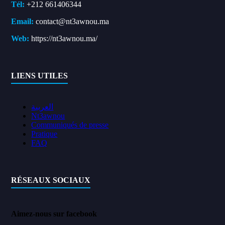
Tél:
+212 661406344
Email:
contact@nt3awnou.ma
Web:
https://nt3awnou.ma/
LIENS UTILES
العربية
Nt3awnou
Communiqués de presse
Pratique
FAQ
RÉSEAUX SOCIAUX
Aimez-nous sur facebook