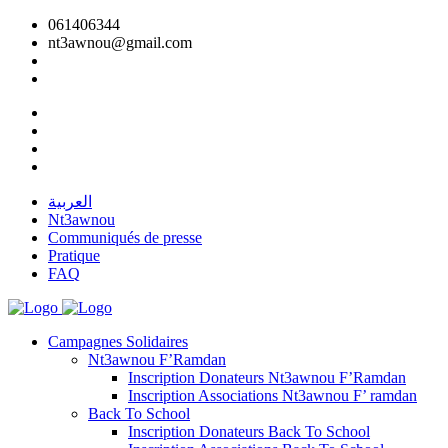
061406344
nt3awnou@gmail.com
العربية
Nt3awnou
Communiqués de presse
Pratique
FAQ
Campagnes Solidaires
Nt3awnou F’Ramdan
Inscription Donateurs Nt3awnou F’Ramdan
Inscription Associations Nt3awnou F’ ramdan
Back To School
Inscription Donateurs Back To School