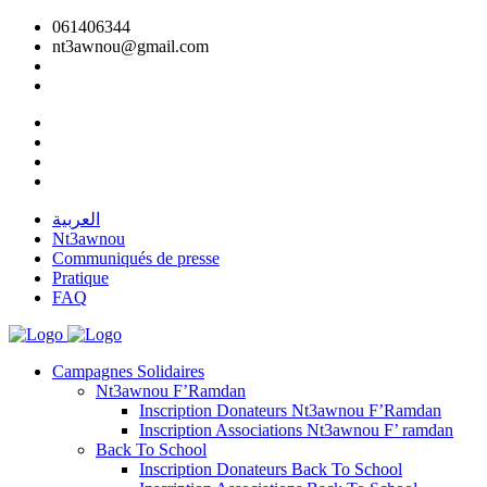
061406344
nt3awnou@gmail.com
العربية
Nt3awnou
Communiqués de presse
Pratique
FAQ
Campagnes Solidaires
Nt3awnou F’Ramdan
Inscription Donateurs Nt3awnou F’Ramdan
Inscription Associations Nt3awnou F’ ramdan
Back To School
Inscription Donateurs Back To School