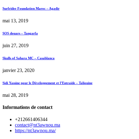
Surfrider Foundation Maroc – Agadir
mai 13, 2019
SOS douars – Tangarfa
juin 27, 2019
Skulls of Sahara MC – Casablanca
janvier 23, 2020
Sidi Yassine pour le Développement et l’Entraide – Taliouine
mai 28, 2019
Informations de contact
+212661406344
contact@nt3awnou.ma
https://nt3awnou.ma/