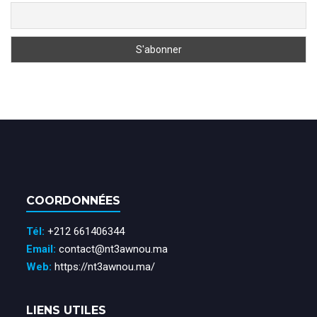
COORDONNÉES
Tél:
+212 661406344
Email:
contact@nt3awnou.ma
Web:
https://nt3awnou.ma/
LIENS UTILES