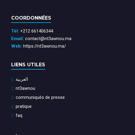
COORDONNÉES
Tél:
+212 661406344
Email:
contact@nt3awnou.ma
Web:
https://nt3awnou.ma/
LIENS UTILES
العربية
nt3awnou
communiqués de presse
pratique
faq