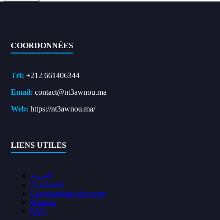
COORDONNÉES
Tél:
+212 661406344
Email:
contact@nt3awnou.ma
Web:
https://nt3awnou.ma/
LIENS UTILES
العربية
Nt3awnou
Communiqués de presse
Pratique
FAQ