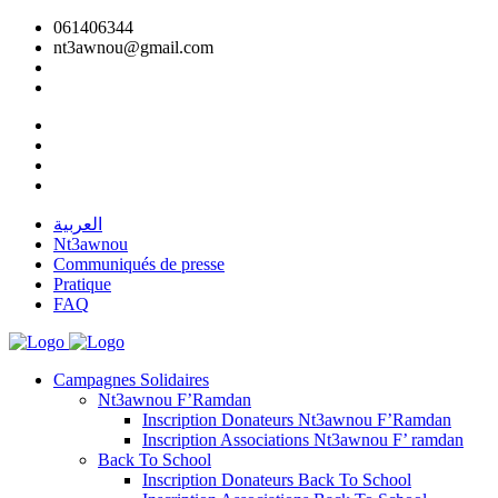
061406344
nt3awnou@gmail.com
العربية
Nt3awnou
Communiqués de presse
Pratique
FAQ
Campagnes Solidaires
Nt3awnou F’Ramdan
Inscription Donateurs Nt3awnou F’Ramdan
Inscription Associations Nt3awnou F’ ramdan
Back To School
Inscription Donateurs Back To School