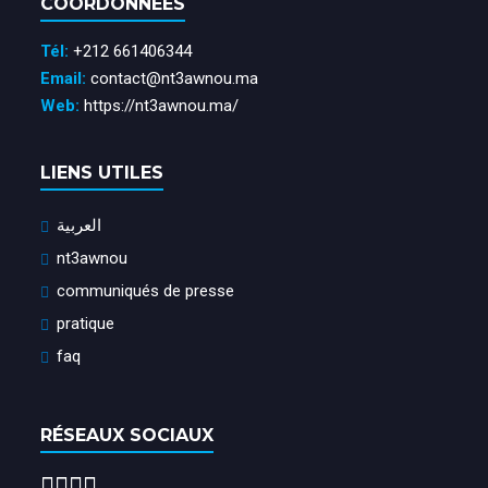
COORDONNÉES
Tél:
+212 661406344
Email:
contact@nt3awnou.ma
Web:
https://nt3awnou.ma/
LIENS UTILES
العربية
nt3awnou
communiqués de presse
pratique
faq
RÉSEAUX SOCIAUX