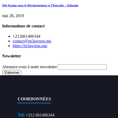
Sidi Yassine pour le Développement et l’Entraide – Taliouine
mai 28, 2019
Informations de contact
+212661406344
contact@nt3awnou.ma
https://nt3awnou.ma/
Newsletter
Abonnez-vous à notre newsletter
COORDONNÉES
Tél:
+212 661406344