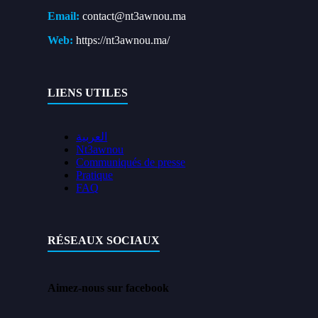
Email:
contact@nt3awnou.ma
Web:
https://nt3awnou.ma/
LIENS UTILES
العربية
Nt3awnou
Communiqués de presse
Pratique
FAQ
RÉSEAUX SOCIAUX
Aimez-nous sur facebook