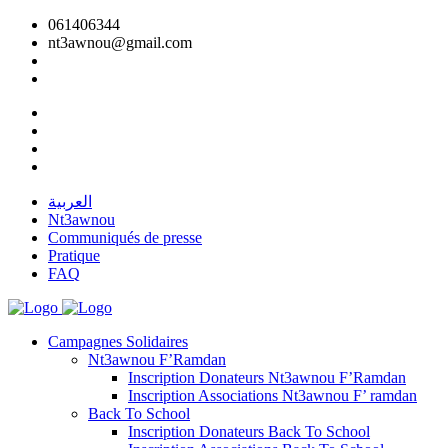
061406344
nt3awnou@gmail.com
العربية
Nt3awnou
Communiqués de presse
Pratique
FAQ
Campagnes Solidaires
Nt3awnou F’Ramdan
Inscription Donateurs Nt3awnou F’Ramdan
Inscription Associations Nt3awnou F’ ramdan
Back To School
Inscription Donateurs Back To School