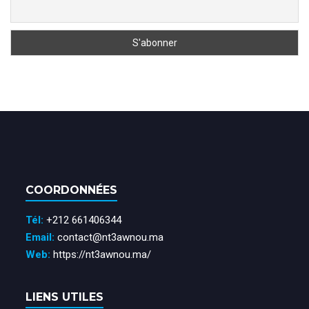
COORDONNÉES
Tél:
+212 661406344
Email:
contact@nt3awnou.ma
Web:
https://nt3awnou.ma/
LIENS UTILES