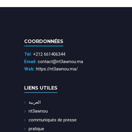
COORDONNÉES
Tél:
+212 661406344
Email:
contact@nt3awnou.ma
Web:
https://nt3awnou.ma/
LIENS UTILES
العربية
nt3awnou
communiqués de presse
pratique