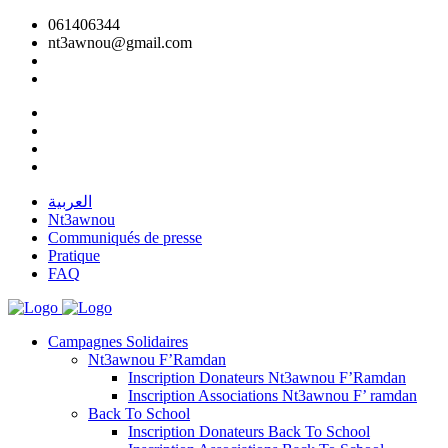
061406344
nt3awnou@gmail.com
العربية
Nt3awnou
Communiqués de presse
Pratique
FAQ
Campagnes Solidaires
Nt3awnou F’Ramdan
Inscription Donateurs Nt3awnou F’Ramdan
Inscription Associations Nt3awnou F’ ramdan
Back To School
Inscription Donateurs Back To School