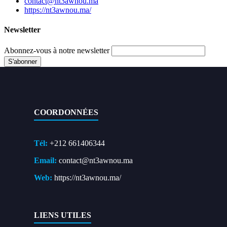
contact@nt3awnou.ma
https://nt3awnou.ma/
Newsletter
Abonnez-vous à notre newsletter
COORDONNÉES
Tél:
+212 661406344
Email:
contact@nt3awnou.ma
Web:
https://nt3awnou.ma/
LIENS UTILES