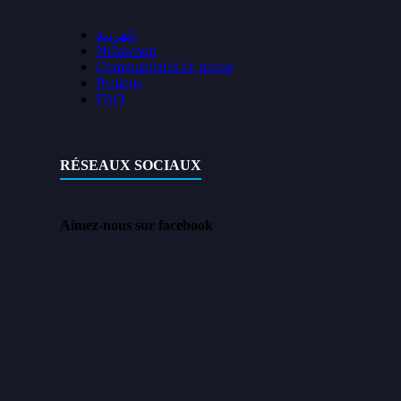
العربية
Nt3awnou
Communiqués de presse
Pratique
FAQ
RÉSEAUX SOCIAUX
Aimez-nous sur facebook