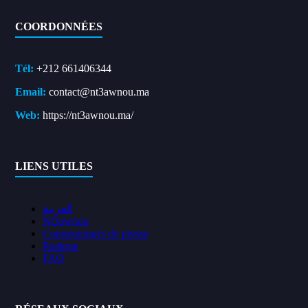
COORDONNÉES
Tél:
+212 661406344
Email:
contact@nt3awnou.ma
Web:
https://nt3awnou.ma/
LIENS UTILES
العربية
Nt3awnou
Communiqués de presse
Pratique
FAQ