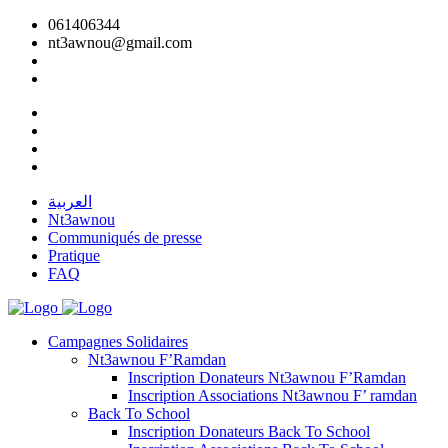
061406344
nt3awnou@gmail.com
العربية
Nt3awnou
Communiqués de presse
Pratique
FAQ
Campagnes Solidaires
Nt3awnou F’Ramdan
Inscription Donateurs Nt3awnou F’Ramdan
Inscription Associations Nt3awnou F’ ramdan
Back To School
Inscription Donateurs Back To School