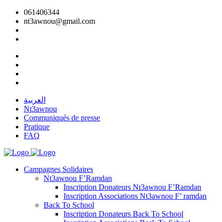
061406344
nt3awnou@gmail.com
العربية
Nt3awnou
Communiqués de presse
Pratique
FAQ
Campagnes Solidaires
Nt3awnou F’Ramdan
Inscription Donateurs Nt3awnou F’Ramdan
Inscription Associations Nt3awnou F’ ramdan
Back To School
Inscription Donateurs Back To School