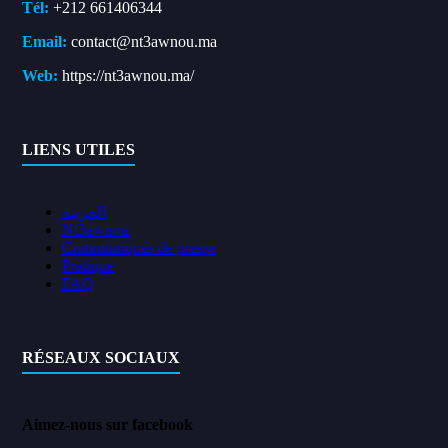
Tél:
+212 661406344
Email:
contact@nt3awnou.ma
Web:
https://nt3awnou.ma/
LIENS UTILES
العربية
Nt3awnou
Communiqués de presse
Pratique
FAQ
RÉSEAUX SOCIAUX
Aimez-nous sur facebook