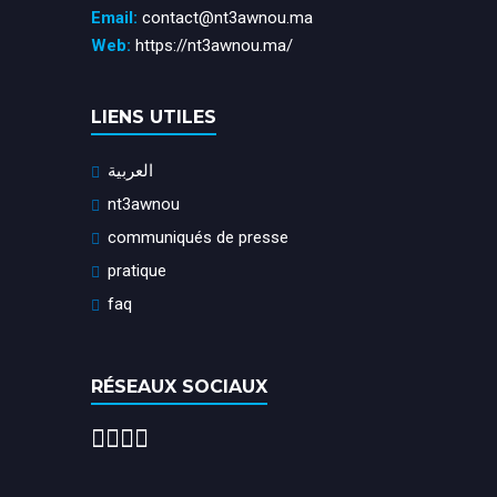
Email:
contact@nt3awnou.ma
Web:
https://nt3awnou.ma/
LIENS UTILES
العربية
nt3awnou
communiqués de presse
pratique
faq
RÉSEAUX SOCIAUX