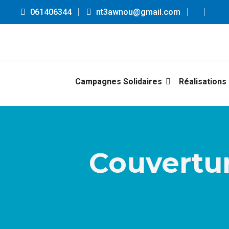
061406344
nt3awnou@gmail.com
Campagnes Solidaires
Réalisations
Couvertur