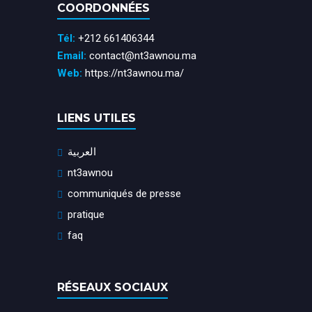
COORDONNÉES
Tél:
+212 661406344
Email:
contact@nt3awnou.ma
Web:
https://nt3awnou.ma/
LIENS UTILES
العربية
nt3awnou
communiqués de presse
pratique
faq
RÉSEAUX SOCIAUX