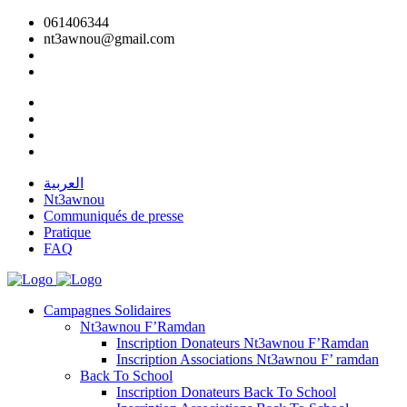
061406344
nt3awnou@gmail.com
العربية
Nt3awnou
Communiqués de presse
Pratique
FAQ
Campagnes Solidaires
Nt3awnou F’Ramdan
Inscription Donateurs Nt3awnou F’Ramdan
Inscription Associations Nt3awnou F’ ramdan
Back To School
Inscription Donateurs Back To School