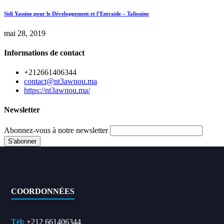
Sidi Yassine pour le Développement et l’Entraide – Taliouine
mai 28, 2019
Informations de contact
+212661406344
contact@nt3awnou.ma
https://nt3awnou.ma/
Newsletter
Abonnez-vous à notre newsletter
COORDONNÉES
Tél:
+212 661406344