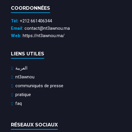
COORDONNÉES
Tél:
+212 661406344
Email:
contact@nt3awnou.ma
Web:
https://nt3awnou.ma/
LIENS UTILES
العربية
nt3awnou
communiqués de presse
pratique
faq
RÉSEAUX SOCIAUX