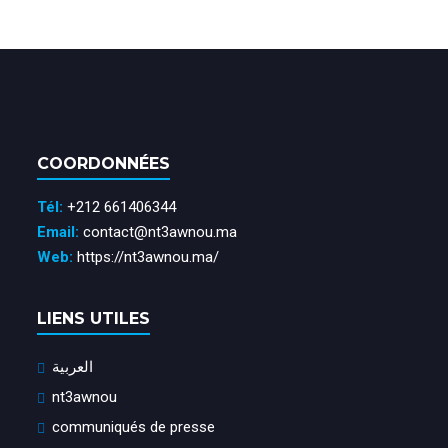
COORDONNÉES
Tél:
+212 661406344
Email:
contact@nt3awnou.ma
Web:
https://nt3awnou.ma/
LIENS UTILES
العربية
nt3awnou
communiqués de presse