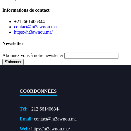
Informations de contact
+212661406344
contact@nt3awnou.ma
https://nt3awnou.ma/
Newsletter
Abonnez-vous à notre newsletter
COORDONNÉES
Tél:
+212 661406344
Email:
contact@nt3awnou.ma
Web:
https://nt3awnou.ma/