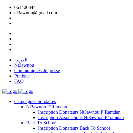
061406344
nt3awnou@gmail.com
العربية
Nt3awnou
Communiqués de presse
Pratique
FAQ
Campagnes Solidaires
Nt3awnou F’Ramdan
Inscription Donateurs Nt3awnou F’Ramdan
Inscription Associations Nt3awnou F’ ramdan
Back To School
Inscription Donateurs Back To School