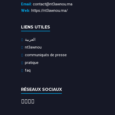
Email:
contact@nt3awnou.ma
Web:
https://nt3awnou.ma/
LIENS UTILES
العربية
nt3awnou
communiqués de presse
pratique
faq
RÉSEAUX SOCIAUX