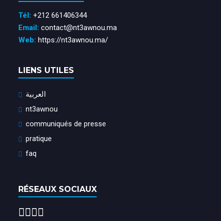
Tél:
+212 661406344
Email:
contact@nt3awnou.ma
Web:
https://nt3awnou.ma/
LIENS UTILES
العربية
nt3awnou
communiqués de presse
pratique
faq
RÉSEAUX SOCIAUX