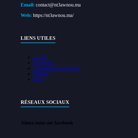
Email:
contact@nt3awnou.ma
Web:
https://nt3awnou.ma/
LIENS UTILES
العربية
Nt3awnou
Communiqués de presse
Pratique
FAQ
RÉSEAUX SOCIAUX
Aimez-nous sur facebook