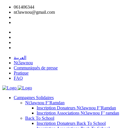
061406344
nt3awnou@gmail.com
العربية
Nt3awnou
Communiqués de presse
Pratique
FAQ
Campagnes Solidaires
Nt3awnou F’Ramdan
Inscription Donateurs Nt3awnou F’Ramdan
Inscription Associations Nt3awnou F’ ramdan
Back To School
Inscription Donateurs Back To School