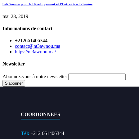
Sidi Yassine pour le Développement et l’Entraide – Taliouine
mai 28, 2019
Informations de contact
+212661406344
contact@nt3awnou.ma
https://nt3awnou.ma/
Newsletter
Abonnez-vous à notre newsletter
COORDONNÉES
Tél:
+212 661406344