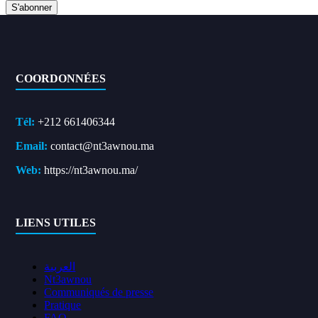
COORDONNÉES
Tél:
+212 661406344
Email:
contact@nt3awnou.ma
Web:
https://nt3awnou.ma/
LIENS UTILES
العربية
Nt3awnou
Communiqués de presse
Pratique
FAQ