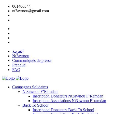
061406344
nt3awnou@gmail.com
العربية
Nt3awnou
Communiqués de presse
Pratique
FAQ
Campagnes Solidaires
Nt3awnou F’Ramdan
Inscription Donateurs Nt3awnou F’Ramdan
Inscription Associations Nt3awnou F’ ramdan
Back To School
Inscription Donateurs Back To School