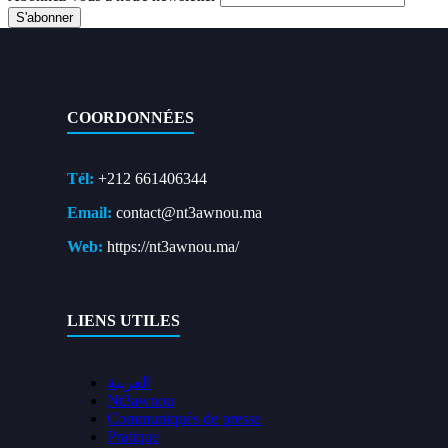
COORDONNÉES
Tél:
+212 661406344
Email:
contact@nt3awnou.ma
Web:
https://nt3awnou.ma/
LIENS UTILES
العربية
Nt3awnou
Communiqués de presse
Pratique