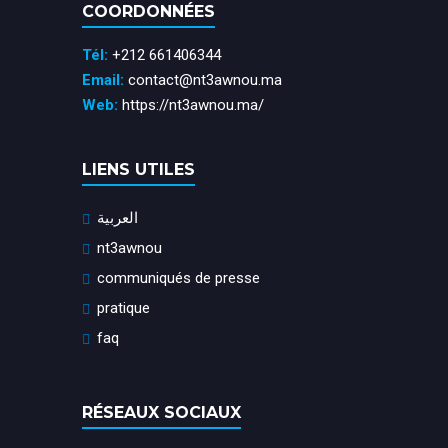
COORDONNÉES
Tél:
+212 661406344
Email:
contact@nt3awnou.ma
Web:
https://nt3awnou.ma/
LIENS UTILES
العربية
nt3awnou
communiqués de presse
pratique
faq
RÉSEAUX SOCIAUX