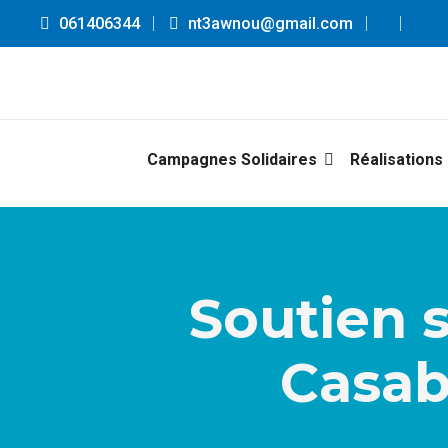
061406344
nt3awnou@gmail.com
Campagnes Solidaires
Réalisations
Soutien s
Casabl