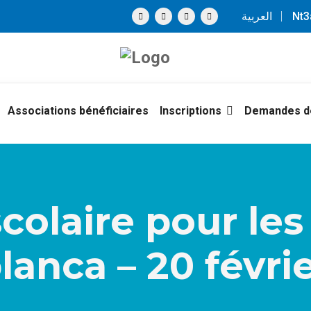
العربية
Nt
Associations bénéficiaires
Inscriptions
Demandes de
colaire pour les
anca – 20 févri