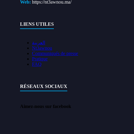
Web:
https://nt3awnou.ma/
LIENS UTILES
العربية
Nt3awnou
Communiqués de presse
Pratique
FAQ
RÉSEAUX SOCIAUX
Aimez-nous sur facebook