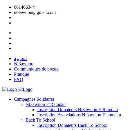
061406344
nt3awnou@gmail.com
العربية
Nt3awnou
Communiqués de presse
Pratique
FAQ
Campagnes Solidaires
Nt3awnou F’Ramdan
Inscription Donateurs Nt3awnou F’Ramdan
Inscription Associations Nt3awnou F’ ramdan
Back To School
Inscription Donateurs Back To School