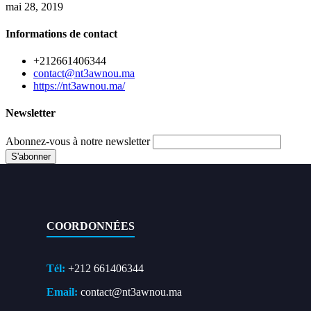
mai 28, 2019
Informations de contact
+212661406344
contact@nt3awnou.ma
https://nt3awnou.ma/
Newsletter
Abonnez-vous à notre newsletter
COORDONNÉES
Tél:
+212 661406344
Email:
contact@nt3awnou.ma