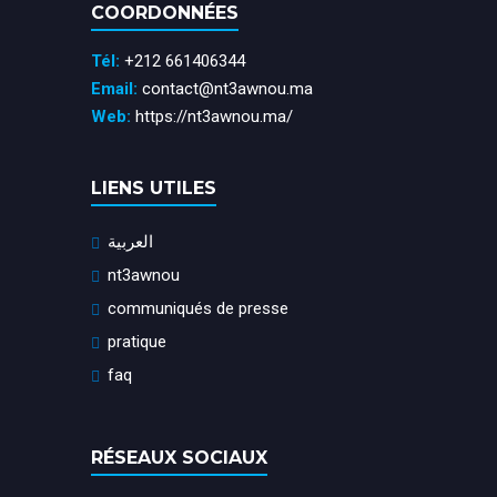
COORDONNÉES
Tél:
+212 661406344
Email:
contact@nt3awnou.ma
Web:
https://nt3awnou.ma/
LIENS UTILES
العربية
nt3awnou
communiqués de presse
pratique
faq
RÉSEAUX SOCIAUX