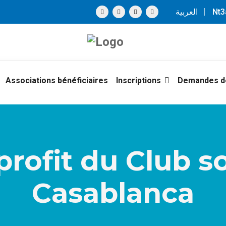
العربية
Nt
Associations bénéficiaires
Inscriptions
Demandes de
rofit du Club s
Casablanca