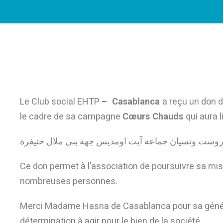
Le Club social EHTP
– Casablanca
a reçu un don 
le cadre de sa campagne
Cœurs Chauds
qui aura 
مدروست وتسيان جماعة آيت اومديس جهة بني ملال خنيفرة
Ce don permet à l’association de poursuivre sa miss
nombreuses personnes.
Merci Madame Hasna de Casablanca pour sa généro
détermination à agir pour le bien de la société