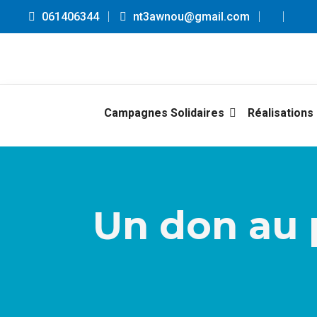
061406344
nt3awnou@gmail.com
Campagnes Solidaires
Réalisations
Un don au p