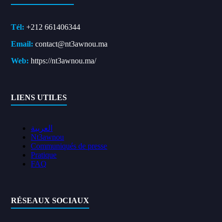
Tél:
+212 661406344
Email:
contact@nt3awnou.ma
Web:
https://nt3awnou.ma/
LIENS UTILES
العربية
Nt3awnou
Communiqués de presse
Pratique
FAQ
RÉSEAUX SOCIAUX