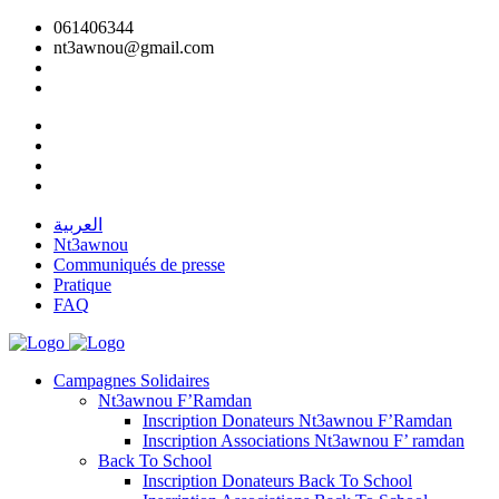
061406344
nt3awnou@gmail.com
العربية
Nt3awnou
Communiqués de presse
Pratique
FAQ
Campagnes Solidaires
Nt3awnou F’Ramdan
Inscription Donateurs Nt3awnou F’Ramdan
Inscription Associations Nt3awnou F’ ramdan
Back To School
Inscription Donateurs Back To School